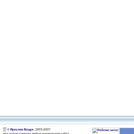
©
Ярослав Ващук
, 2003-2007
при использовании любых материалов сайта