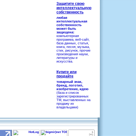
Защитите свою
интеллектуальную
собственность
любая
интеллектуальная
собственность
может быть
защищена:
компьютерная
программа, веб-сайт,
база данных, статья,
книга, песня, музыка,
стих, рисунок, прочие
произведения науки,
литературы и
искусства.
Купите или
продайте
товарный знак,
бренд, логотип,
изобретение, идею
(база и список
зарегистрированных
ТМ, выставленных на
продажу их
владельцами)