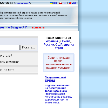
620-06-88
Укр
|
Рус
|
Eng
(
изменились!
)
 цивилизованной стране права интеллектуальной
нности должны быть такими же святыми и незыблемыми,
раво частной собственности
вет
·
о Ващуке Я.П.
·
контакты
наши клиенты из
Украины
(и
Киева
),
России
,
США
,
других
стран
их статей
Защитите ваши
права,
орм и бланков
воспользовавшись
нашими услугами:
е, по дате
Защитите свой
БРЕНД
подайте заявление
на регистрацию
товарного знака
(торговой марки,
логотипа) на Украине,
за рубежом или по
всему миру.