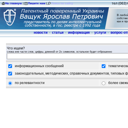
тел (063)
На главную
|
Пишите нам
|
Поиск по сайту
В любой
собстве
как и п
новости
·
статьи
·
информация
·
услуги
·
вопрос-от
Что ищем?
слова или части слов, цифры, длинной от 2х символов, остальное будет отброшенно
информационных сообщений
тематическ
законодательных, методических, справочных документов, типовых ф
по релевантности
более свежи